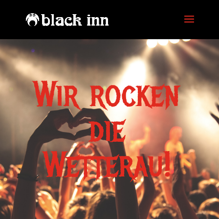
Wir rocken
die
Wetterau!