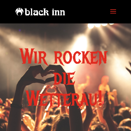
Wir rocken
die
Wetterau!